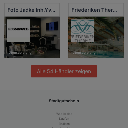
Foto Jadke Inh.Yvonne Jadke-Werner
Friederiken Therme Bad Langensalza
Dienstleistung
Dienstleistung
Alle 54 Händler zeigen
Stadtgutschein
Was ist das
Kaufen
Einlösen