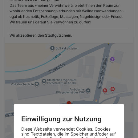
Das Team aus »meiner Verwöhnwelt« bietet Ihnen den Raum zur
wohltuenden Entspannung verbunden mit Wellnessanwendungen –
egal ob Kosmetik, Fußpflege, Massagen, Nageldesign oder Friseur.
Wir freuen uns darauf Sie verwöhnen zu dürfen!
Wir akzeptieren den Stadtgutschein.
Einwilligung zur Nutzung
Diese Webseite verwendet Cookies. Cookies
sind Textdateien, die im Speicher und/oder auf