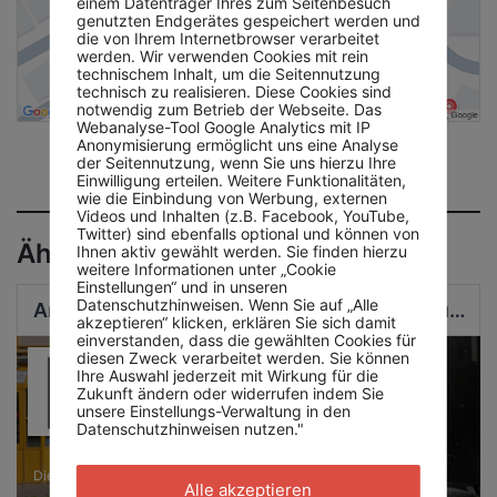
einem Datenträger Ihres zum Seitenbesuch
genutzten Endgerätes gespeichert werden und
die von Ihrem Internetbrowser verarbeitet
werden. Wir verwenden Cookies mit rein
technischem Inhalt, um die Seitennutzung
technisch zu realisieren. Diese Cookies sind
notwendig zum Betrieb der Webseite. Das
Webanalyse-Tool Google Analytics mit IP
Anonymisierung ermöglicht uns eine Analyse
der Seitennutzung, wenn Sie uns hierzu Ihre
Auf Google-Maps zeigen
Einwilligung erteilen. Weitere Funktionalitäten,
wie die Einbindung von Werbung, externen
Videos und Inhalten (z.B. Facebook, YouTube,
Twitter) sind ebenfalls optional und können von
Ähnliche Geschäfte
Ihnen aktiv gewählt werden. Sie finden hierzu
weitere Informationen unter „Cookie
Einstellungen“ und in unseren
Datenschutzhinweisen. Wenn Sie auf „Alle
Amalien-Apotheke
Apothekenmuseum im Haus Rosenthal
akzeptieren“ klicken, erklären Sie sich damit
einverstanden, dass die gewählten Cookies für
diesen Zweck verarbeitet werden. Sie können
Ihre Auswahl jederzeit mit Wirkung für die
Zukunft ändern oder widerrufen indem Sie
unsere Einstellungs-Verwaltung in den
Datenschutzhinweisen nutzen."
Dienstleistung
Dienstleistung
Alle akzeptieren