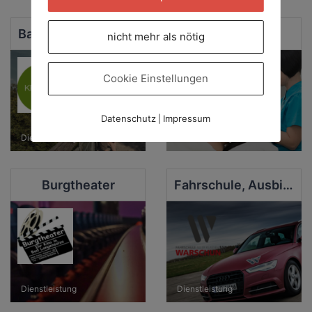
Baumkronenpfad im Nationalpark Hainich
Beauty Spa
nicht mehr als nötig
Cookie Einstellungen
Datenschutz
Impressum
|
Dienstleistung
Dienstleistung
Burgtheater
Fahrschule, Ausbildungsstätte und Busunternehmen Warschun GmbH
Dienstleistung
Dienstleistung